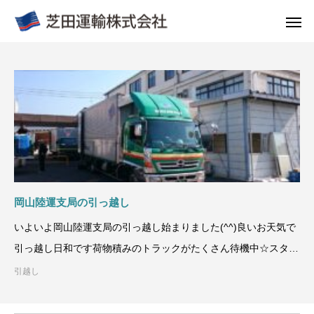
岡山陸運支局の引っ越し
いよいよ岡山陸運支局の引っ越し始まりました(^^)良いお天気で
引っ越し日和です荷物積みのトラックがたくさん待機中☆スタッ
フ頑張っ
引越し